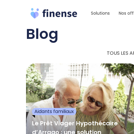
Aller
au
Solutions
Nos off
contenu
Blog
TOUS LES A
Aidants familiaux
Le Prêt Viager Hypothécaire
d’Arrago : une solution