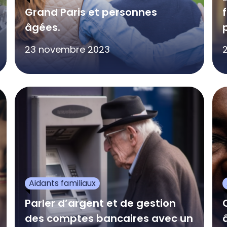
Grand Paris et personnes
âgées.
23 novembre 2023
2
Aidants familiaux
Parler d’argent et de gestion
des comptes bancaires avec un